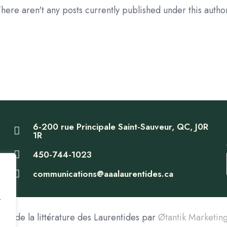
here aren't any posts currently published under this autho
6-200 rue Principale Saint-Sauveur, QC, J0R
1R
450-744-1023
communications@aaalaurentides.ca
t
is de la littérature des Laurentides par
Øtantik Marketing